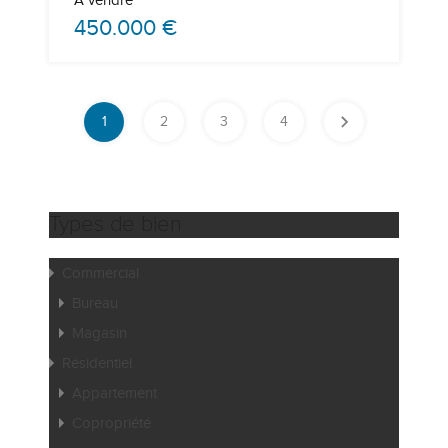
A vendre
450.000 €
1
2
3
4
Types de bien
Commercial
Bureau
Magasin
Résidentiel
Appartement
Copropriété