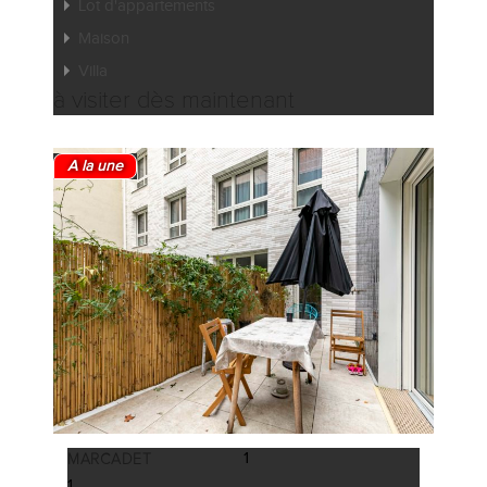
Lot d'appartements
Maison
Villa
à visiter dès maintenant
A la une
1
MARCADET
1