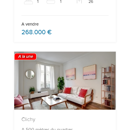
1
1
26
A vendre
268.000 €
A la une
Clichy
A 500 mètres du quartier…