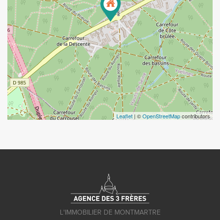
Leaflet
| ©
OpenStreetMap
contributors
L'IMMOBILIER DE MONTMARTRE