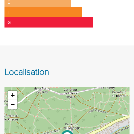
E
F
G
Localisation
+
−