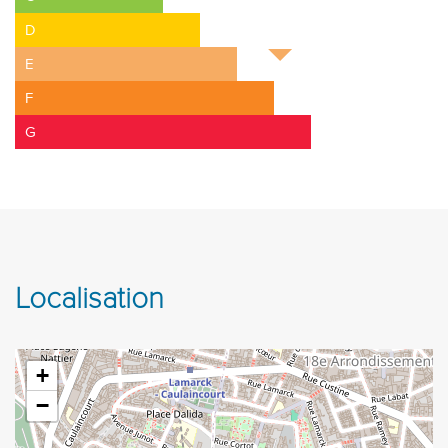
D
E
F
G
Localisation
+
−