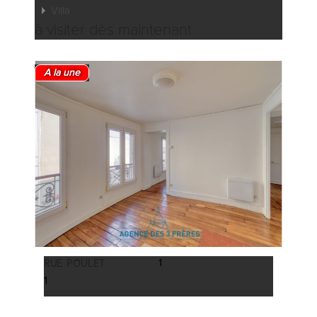
Villa
à visiter dès maintenant
A la une
1
RUE POULET
1