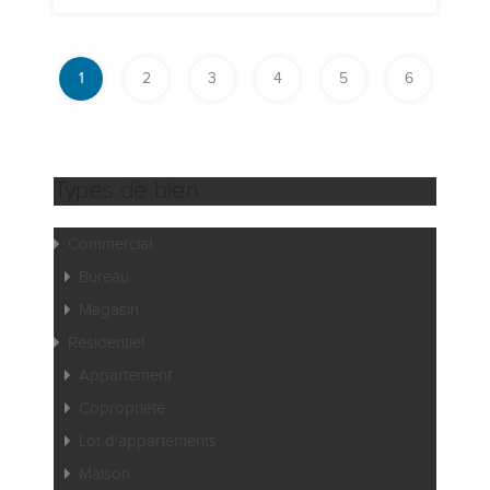
1
2
3
4
5
6
Types de bien
Commercial
Bureau
Magasin
Résidentiel
Appartement
Copropriété
Lot d'appartements
Maison