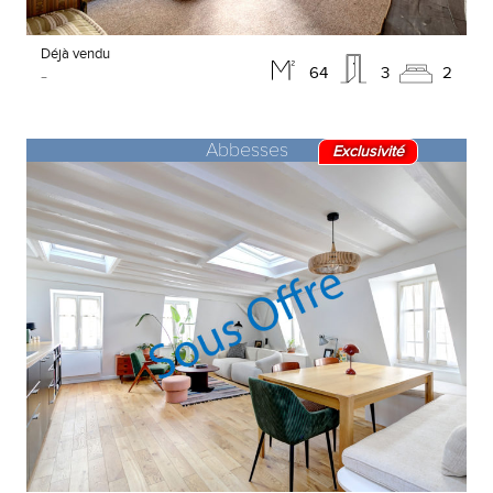
Déjà vendu
-
64
3
2
Abbesses
Exclusivité