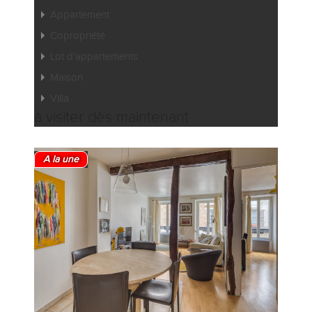
Appartement
Copropriété
Lot d'appartements
Maison
Villa
à visiter dès maintenant
A la une