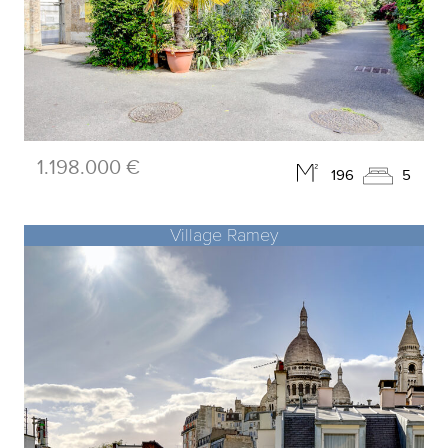
1.198.000 €
196
5
Village Ramey