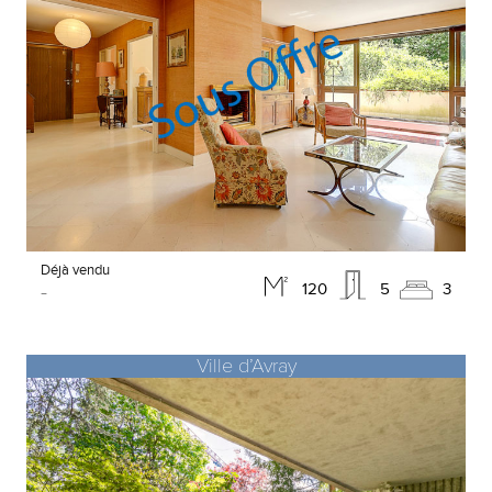
Déjà vendu
-
120
5
3
Ville d’Avray