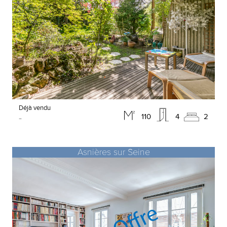
Déjà vendu
-
110
4
2
Asnières sur Seine