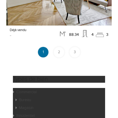
Déjà vendu
-
88.34
4
3
1
2
3
Types de bien
Commercial
Bureau
Magasin
Résidentiel