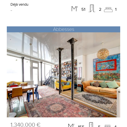
Déjà vendu
-
51
2
1
Abbesses
1.340.000 €
155
5
4