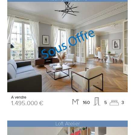
A vendre
1.495.000 €
160
5
3
Loft Atelier