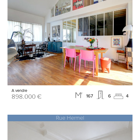
A vendre
898.000 €
167
6
4
Rue Hermel