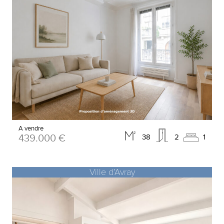
A vendre
439.000 €
38
2
1
Ville d’Avray