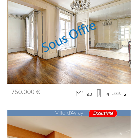
750.000 €
93
4
2
Ville d’Avray
Exclusivité