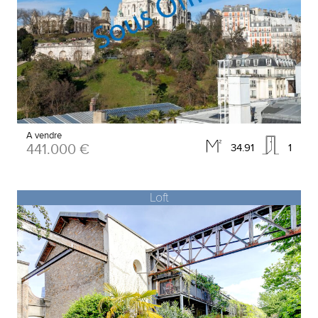
A vendre
441.000 €
34.91
1
Loft