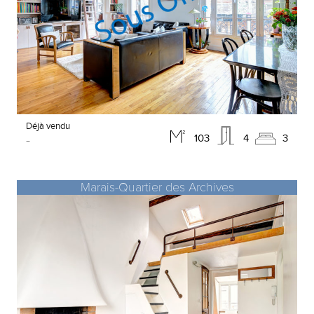
Déjà vendu
-
103
4
3
Marais-Quartier des Archives