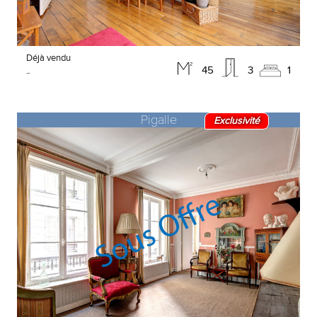
Déjà vendu
-
45
3
1
Pigalle
Exclusivité