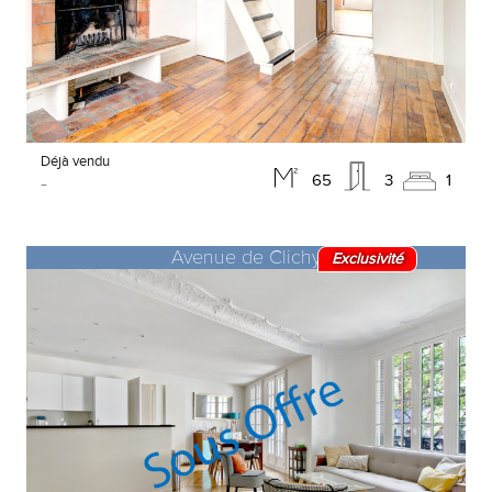
Déjà vendu
-
65
3
1
Avenue de Clichy
Exclusivité