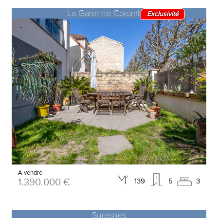
La Garenne Colombes
Exclusivité
A vendre
1.390.000 €
139
5
3
Suresnes