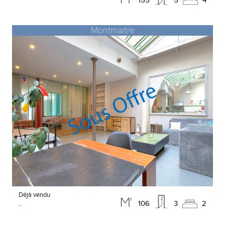
Montmartre
Déjà vendu
-
106
3
2