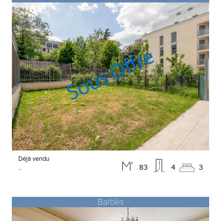
Déjà vendu
-
83
4
3
Barbès