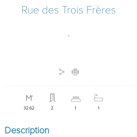
Rue des Trois Frères
-
32.62
2
1
1
Description