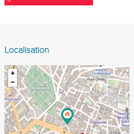
G
Localisation
+
−