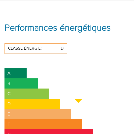
Performances énergétiques
CLASSE ÉNERGIE:
D
A+
A
B
C
D
E
F