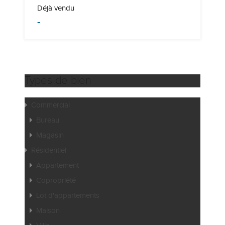
Déjà vendu
-
Types de bien
Commercial
Bureau
Magasin
Résidentiel
Appartement
Copropriété
Lot d'appartements
Maison