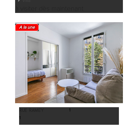
Villa
à visiter dès maintenant
A la une
1
RUE RAMEY
1