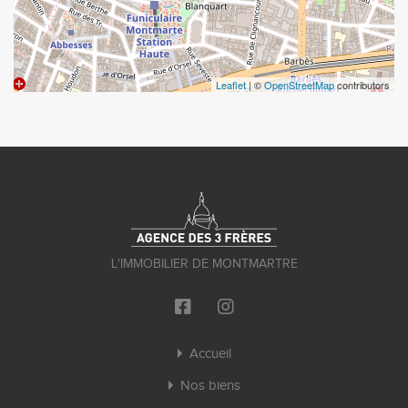
Leaflet
| ©
OpenStreetMap
contributors
L'IMMOBILIER DE MONTMARTRE
Accueil
Nos biens