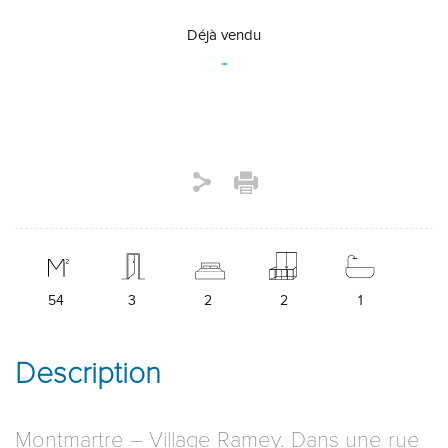
Déjà vendu
-
54
3
2
2
1
Description
Montmartre – Village Ramey. Dans une rue