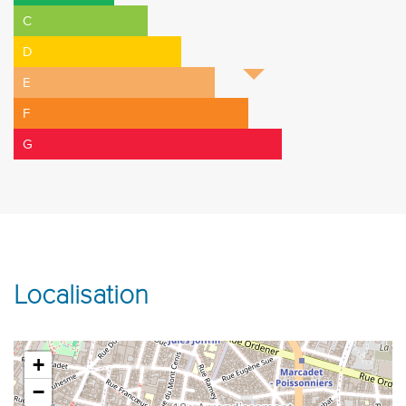
C
D
E
F
G
Localisation
+
−