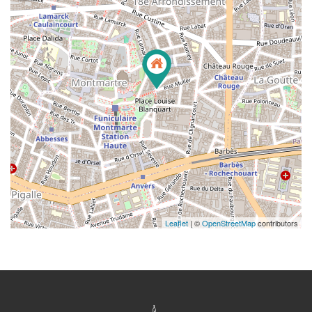
Leaflet
| ©
OpenStreetMap
contributors