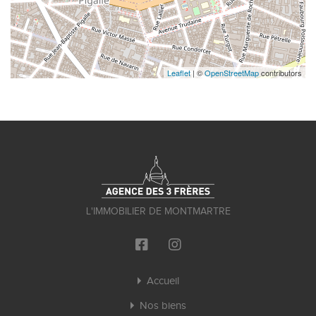
Leaflet
| ©
OpenStreetMap
contributors
L'IMMOBILIER DE MONTMARTRE
Accueil
Nos biens