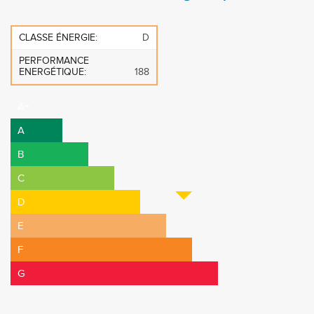
CLASSE ÉNERGIE:
D
PERFORMANCE
ENERGÉTIQUE:
188
A+
A
B
C
D
E
F
G