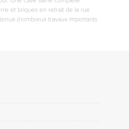
cour. Une cave saine complète
re et briques en retrait de la rue
tenue (nombreux travaux importants
0