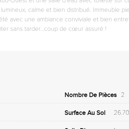
d-Ouest et une salle d’eau avec toilette sur 
umineux, calme et bien distribué. Immeuble pier
té avec une ambiance conviviale et bien entre
siter sans tarder…coup de cœur assuré !
2
Nombre De Pièces
26.7
Surface Au Sol