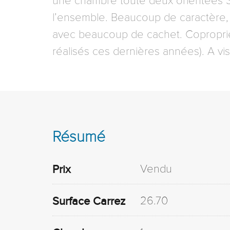
une chambre toute deux orientées Su
l’ensemble. Beaucoup de caractère, l
avec beaucoup de cachet. Coproprié
réalisés ces dernières années). A vi
Résumé
Vendu
Prix
26.70
Surface Carrez