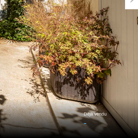
Next
Déjà vendu
-