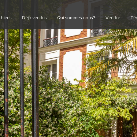
 biens
Déjà vendus
Qui sommes nous?
Vendre
Té