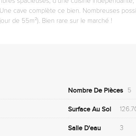
bres spacieuses, d’une cuisine indépendante, d
u. Une cave complète ce bien. Nombreuses possi
our de 55m²). Bien rare sur le marché !
5
Nombre De Pièces
126.7
Surface Au Sol
3
Salle D'eau