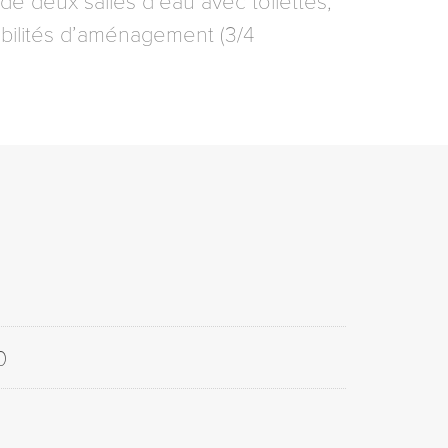
e deux salles d’eau avec toilettes,
bilités d’aménagement (3/4
0