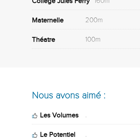
160m
Collège Jules Ferry
200m
Maternelle
100m
Théatre
Nous avons aimé :
.
Les Volumes
.
Le Potentiel