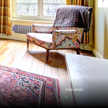
Next
Déjà vendu
-