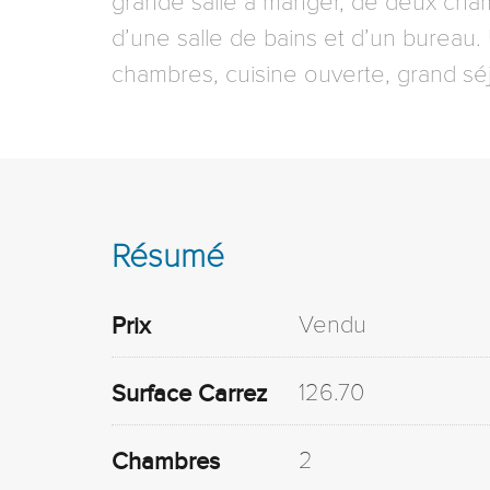
grande salle à manger, de deux cham
d’une salle de bains et d’un burea
chambres, cuisine ouverte, grand séj
Résumé
Vendu
Prix
126.70
Surface Carrez
2
Chambres