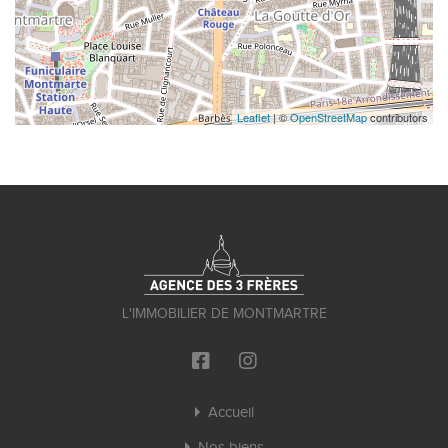
Leaflet
| ©
OpenStreetMap
contributors
L'IMMOBILIER DE MONTMARTRE
Accueil
Nos biens