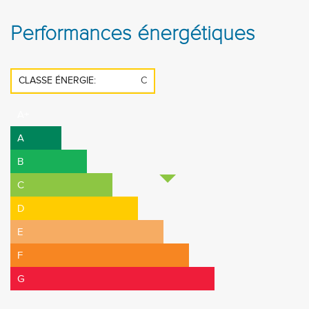
Performances énergétiques
CLASSE ÉNERGIE:
C
A+
A
B
C
D
E
F
G