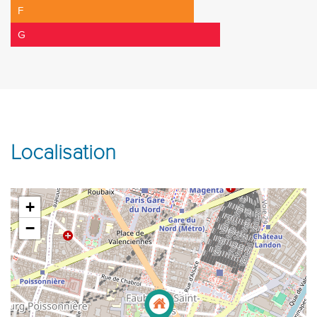
F
G
Localisation
+
−