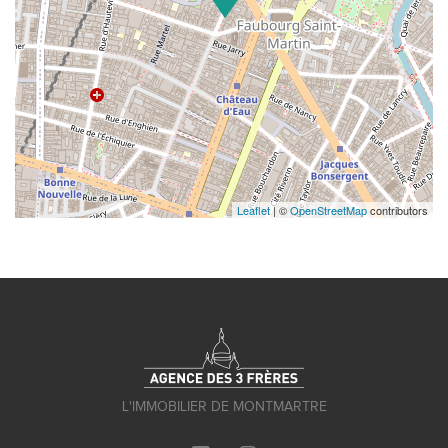
Leaflet
| ©
OpenStreetMap
contributors
L'IMMOBILIER DE MONTMARTRE