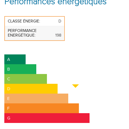
Performances énergétiques
CLASSE ÉNERGIE:
D
PERFORMANCE
ENERGÉTIQUE:
198
A+
A
B
C
D
E
F
G