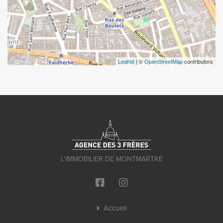
Leaflet
| ©
OpenStreetMap
contributors
L'IMMOBILIER DE MONTMARTRE
Accueil