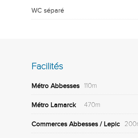
WC séparé
Facilités
110m
Métro Abbesses
470m
Métro Lamarck
200
Commerces Abbesses / Lepic