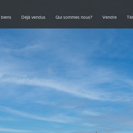
 biens
Déjà vendus
Qui sommes nous?
Vendre
Té