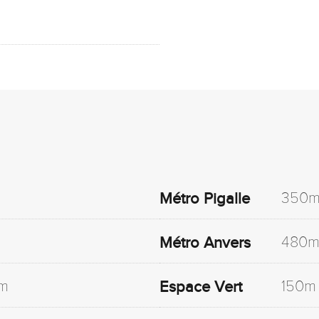
350
Métro Pigalle
480
Métro Anvers
m
150m
Espace Vert