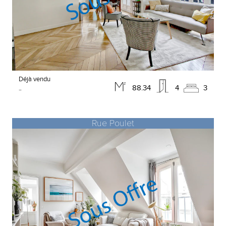
Déjà vendu
-
88.34
4
3
Rue Poulet