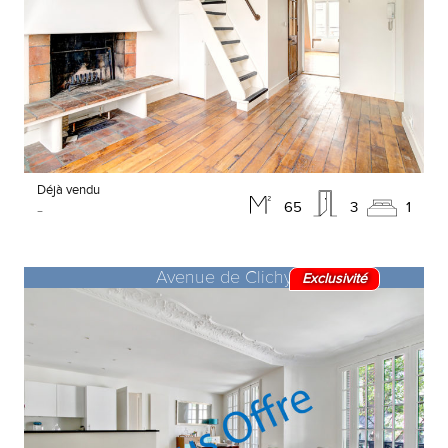
Déjà vendu
-
65
3
1
Avenue de Clichy
Exclusivité