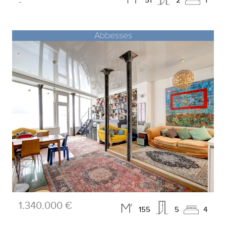
-
Abbesses
1.340.000 €
155
5
4