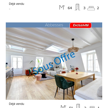
Déjà vendu
-
64
3
2
Abbesses
Exclusivité
Déjà vendu
51
2
1