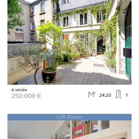
A vendre
250.000 €
24.20
1
Loft Atelier