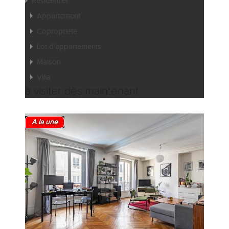
Résidentiel
Appartement
Copropriété
Lot d'appartements
Maison
Villa
à visiter dès maintenant
A la une