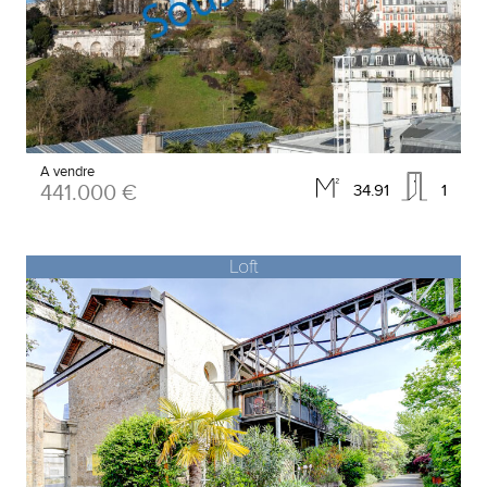
A vendre
441.000 €
34.91
1
Loft