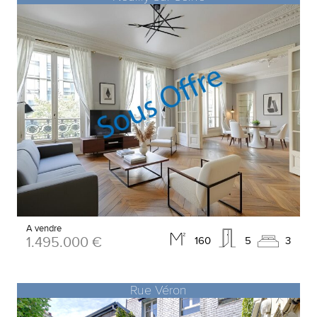
A vendre
1.495.000 €
160
5
3
Rue Véron