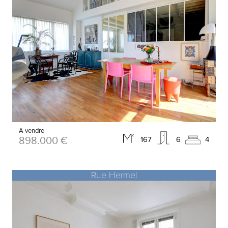
A vendre
898.000 €
167
6
4
Rue Hermel