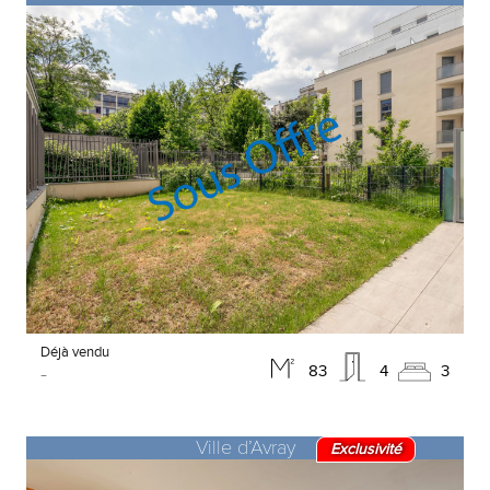
Déjà vendu
-
83
4
3
Ville d’Avray
Exclusivité