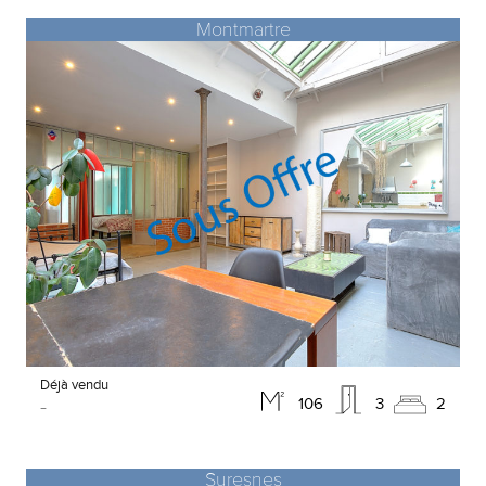
Montmartre
Déjà vendu
-
106
3
2
Suresnes