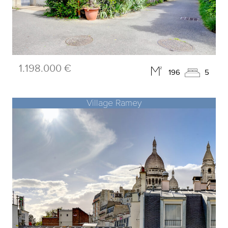
1.198.000 €
196
5
Village Ramey