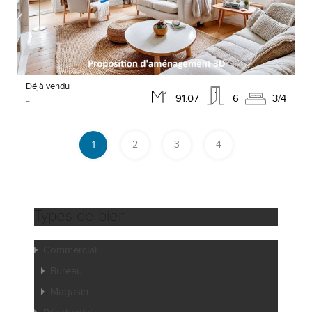
Déjà vendu
-
91.07
6
3/4
1
2
3
4
Types de bien
Commercial
Bureau
Magasin