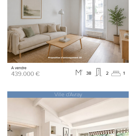
A vendre
439.000 €
38
2
1
Ville d’Avray