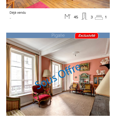
Déjà vendu
-
45
3
1
Pigalle
Exclusivité