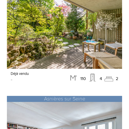
Déjà vendu
-
110
4
2
Asnières sur Seine