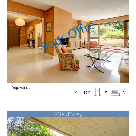
Déjà vendu
-
120
5
3
Ville d’Avray