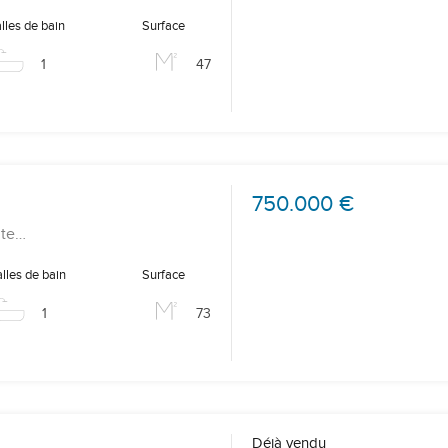
lles de bain
Surface
1
47
750.000 €
nte…
lles de bain
Surface
1
73
Déjà vendu