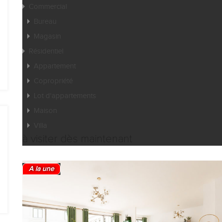
Commercial
Bureau
Magasin
Résidentiel
Appartement
Copropriété
Lot d'appartements
Maison
Villa
à visiter dès maintenant
A la une