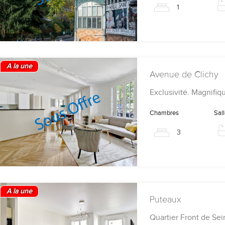
1
A la une
Avenue de Clichy
Exclusivité. Magnifiq
Chambres
Sal
3
A la une
Puteaux
Quartier Front de Sei