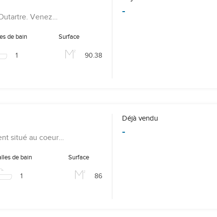
-
Dutartre. Venez…
es de bain
Surface
1
90.38
Déjà vendu
-
nt situé au coeur…
lles de bain
Surface
1
86