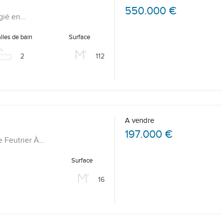
550.000 €
égié en…
lles de bain
Surface
2
112
A vendre
197.000 €
e Feutrier À…
Surface
16