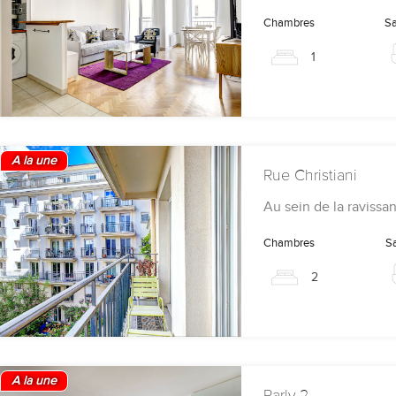
Chambres
Sa
1
A la une
Rue Christiani
Au sein de la ravissa
Chambres
Sa
2
A la une
Parly 2