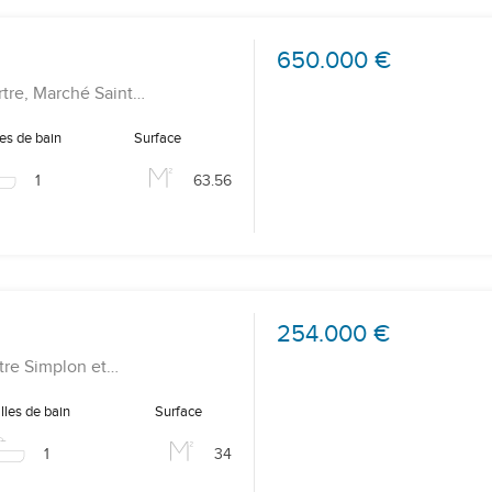
650.000 €
rtre, Marché Saint…
les de bain
Surface
1
63.56
254.000 €
tre Simplon et…
lles de bain
Surface
1
34