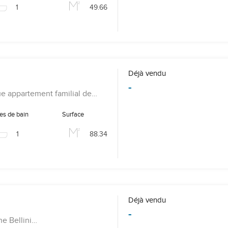
1
49.66
Déjà vendu
-
ue appartement familial de…
les de bain
Surface
1
88.34
Déjà vendu
-
ne Bellini…