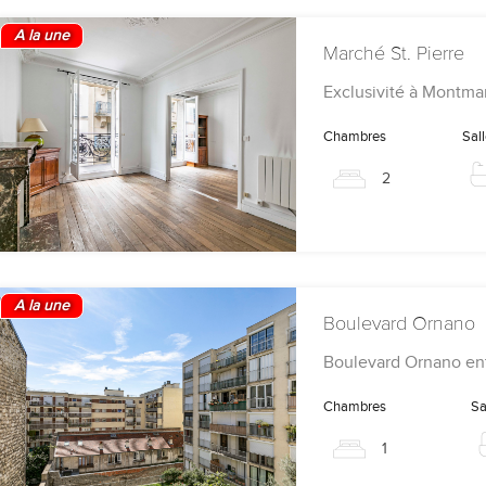
A la une
Marché St. Pierre
Exclusivité à Montma
Chambres
Sal
2
A la une
Boulevard Ornano
Boulevard Ornano en
Chambres
Sa
1