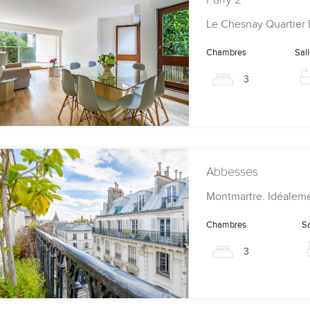
Le Chesnay Quartier 
Chambres
Sall
3
Abbesses
Montmartre. Idéaleme
Chambres
Sa
3