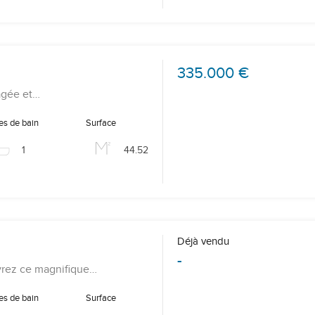
335.000 €
agée et…
es de bain
Surface
1
44.52
Déjà vendu
-
rez ce magnifique…
es de bain
Surface