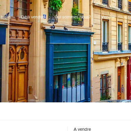
 biens
Déjà vendus
Qui sommes nous?
Vendre
Té
A vendre