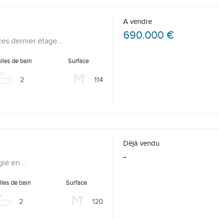
A vendre
690.000 €
ces dernier étage…
lles de bain
Surface
2
114
Déjà vendu
-
égié en…
lles de bain
Surface
2
120