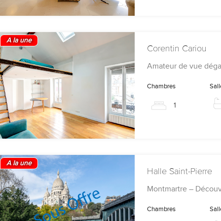
A la une
Corentin Cariou
Amateur de vue dég
Chambres
Sall
1
A la une
Halle Saint-Pierre
Montmartre – Découv
Chambres
Sall