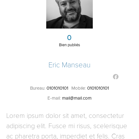
0
Bien publiés
Eric Manseau
Bureau:
0101010101
Mobile:
0101010101
E-mail:
mail@mail.com
Lorem ipsum dolor sit amet, consectetur
adipiscing elit. Fusce mi risus, scelerisque
ac pharetra porta, imperdiet et felis. Cras