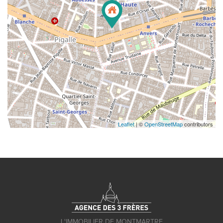
Leaflet
| ©
OpenStreetMap
contributors
L'IMMOBILIER DE MONTMARTRE