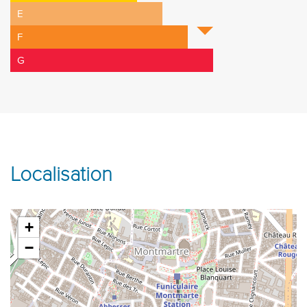
E
F
G
Localisation
+
−