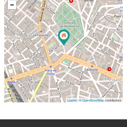
−
Leaflet
| ©
OpenStreetMap
contributors