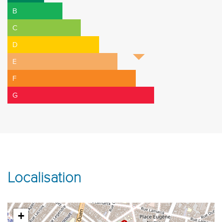
B
C
D
E
F
G
Localisation
+